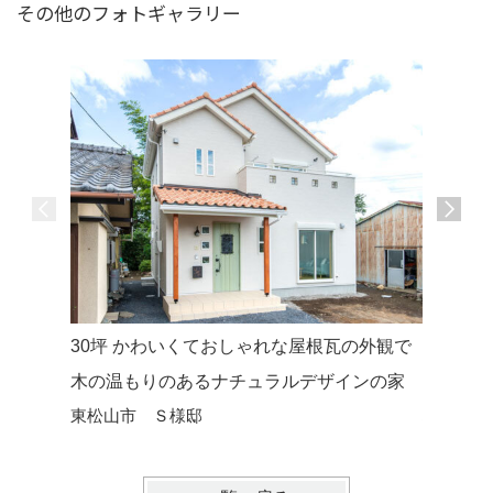
その他のフォトギャラリー
30坪 かわいくておしゃれな屋根瓦の外観で
30坪 
木の温もりのあるナチュラルデザインの家
カフェス
東松山市 Ｓ様邸
坂戸モデ