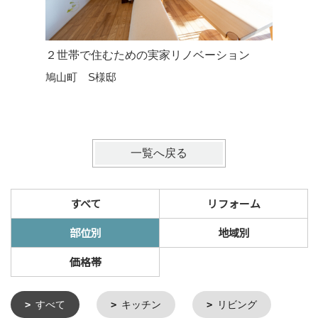
２世帯で住むための実家リノベーション
キッチン
鳩山町 S様邸
て広いL
鳩山町 
一覧へ戻る
すべて
リフォーム
部位別
地域別
価格帯
すべて
キッチン
リビング