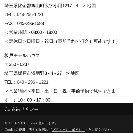
埼玉県比企郡鳩山町大字小用1217 - 4
地図
TEL：
049-296-1221
FAX：049-296-1588
＜営業時間＞08:00～18:00
＜定休日＞日曜日・祝日（事前予約で打合せ可能です！）
坂戸モデルハウス
〒350 - 0237
埼玉県坂戸市浅羽野3 - 4 - 27
地図
TEL：
049 - 296 - 1221
＜営業時間＞平日・土・日・祝（事前予約で見学できま
す！）10：00～17：00
Cookieポリシー
Copyright (c) kyowa. All Rights Reserved.
当サイトではCookieを使用します。
Cookieの使用に関する詳細は 「
プライバシーポリシー
」をご覧ください。
Produced by
ゴデスクリエイト