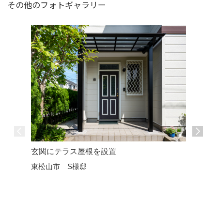
その他のフォトギャラリー
玄関にテラス屋根を設置
トイレの
東松山市 S様邸
滑川町 