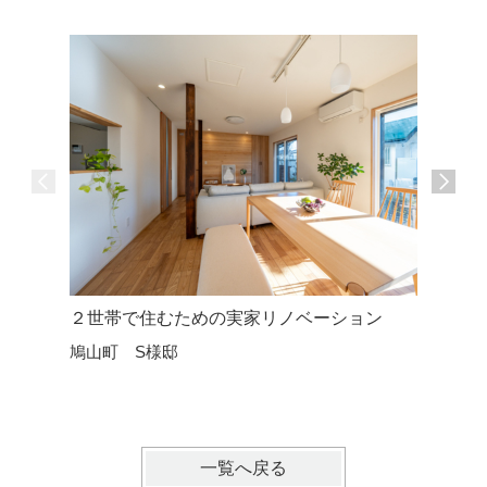
２世帯で住むための実家リノベーション
断熱性能
鳩山町 S様邸
リフォー
鳩山町 
一覧へ戻る