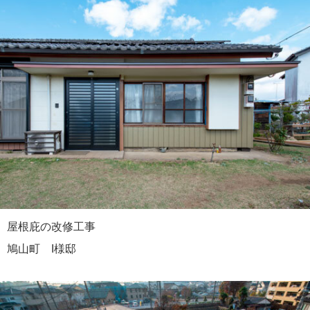
屋根庇の改修工事
鳩山町 I様邸