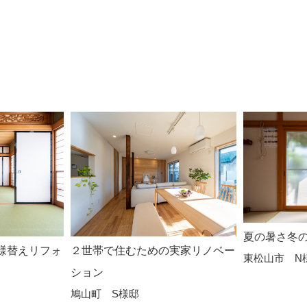
夏の暑さ冬
様替えリフォ
２世帯で住むための実家リノベー
東松山市 N
ション
鳩山町 S様邸