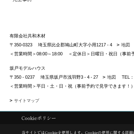
有限会社共和木材
〒350-0323
埼玉県比企郡鳩山町大字小用1217 - 4
地図
＜営業時間＞08:00～18:00
＜定休日＞日曜日・祝日（事前
坂戸モデルハウス
〒350 - 0237
埼玉県坂戸市浅羽野3 - 4 - 27
地図
TEL
＜営業時間＞平日・土・日・祝（事前予約で見学できます！）1
サイトマップ
Cookieポリシー
Copyright (c) kyowa. All Rights Reserved.
|
Produced by
ゴデスクリエ
当サイトではCookieを使用します。
Cookieの使用に関する詳細