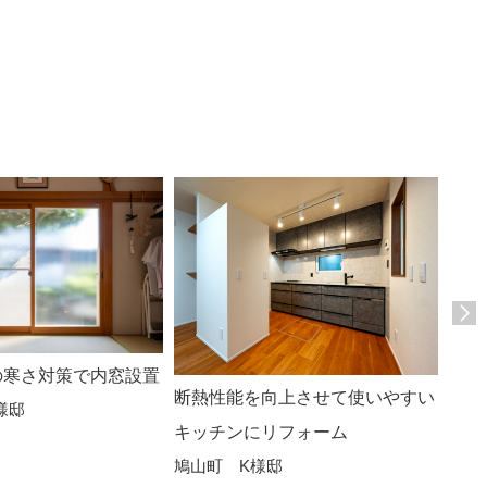
の寒さ対策で内窓設置
断熱性能を向上させて使いやすい
キッ
様邸
キッチンにリフォーム
断熱
鳩山町 K様邸
ショ