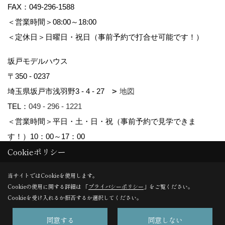
FAX：049-296-1588
＜営業時間＞08:00～18:00
＜定休日＞日曜日・祝日（事前予約で打合せ可能です！）
坂戸モデルハウス
〒350 - 0237
埼玉県坂戸市浅羽野3 - 4 - 27
地図
TEL：
049 - 296 - 1221
＜営業時間＞平日・土・日・祝（事前予約で見学できま
す！）10：00～17：00
Cookieポリシー
Copyright (c) kyowa. All Rights Reserved.
当サイトではCookieを使用します。
Cookieの使用に関する詳細は 「
プライバシーポリシー
」をご覧ください。
Produced by
ゴデスクリエイト
Cookieを受け入れるか拒否するか選択してください。
同意する
同意しない