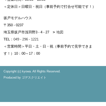
は、個人情報の取り扱いを第三者に委託する
場合には、共同利用の相手方および第三者に
＜定休日＞日曜日・祝日（事前予約で打合せ可能です！）
対し、個人情報の適正な利用を実施するため
の監督を行います。
坂戸モデルハウス
〒350 - 0237
埼玉県坂戸市浅羽野3 - 4 - 27
地図
個人情報の第三者提供
TEL：
049 - 296 - 1221
＜営業時間＞平日・土・日・祝（事前予約で見学できま
法令に定める場合、本サイトの運営委託会社
す！）10：00～17：00
を除き、個人情報を事前に本人の同意を得る
ことなく第三者に提供することはありませ
ん。
Copyright (c) kyowa. All Rights Reserved.
Produced by
ゴデスクリエイト
個人情報の管理
個人情報の正確性および最新性を保つよう努
力し、適正な取り扱いと管理を実施するため