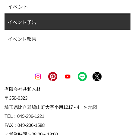
イベント
個人情報の取得に際しては、利用目的を明確
化するよう努力し、適法かつ公正な手段によ
イベント予告
り行います。
イベント報告
個人情報の利用
取得した個人情報は、取得の際に示した利用
目的もしくは、それと合理的な関連性のある
範囲内で、業務の遂行上必要な限りにおいて
利用します。
有限会社共和木材
〒350-0323
埼玉県比企郡鳩山町大字小用1217 - 4
地図
個人情報の共同利用
TEL：
049-296-1221
FAX：049-296-1588
個人情報を第三者との間で共同利用し、また
＜営業時間＞08:00～18:00