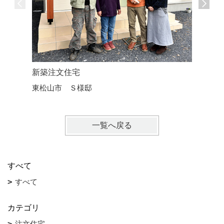
新築注文住宅
新築注文
東松山市 Ｓ様邸
毛呂山町
一覧へ戻る
すべて
すべて
カテゴリ
注文住宅