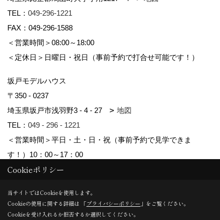
TEL：
049-296-1221
FAX：049-296-1588
＜営業時間＞08:00～18:00
＜定休日＞日曜日・祝日（事前予約で打合せ可能です！）
坂戸モデルハウス
〒350 - 0237
埼玉県坂戸市浅羽野3 - 4 - 27
地図
TEL：
049 - 296 - 1221
＜営業時間＞平日・土・日・祝（事前予約で見学できま
す！）10：00～17：00
Cookieポリシー
Copyright (c) kyowa. All Rights Reserved.
当サイトではCookieを使用します。
Cookieの使用に関する詳細は 「
プライバシーポリシー
」をご覧ください。
Produced by
ゴデスクリエイト
Cookieを受け入れるか拒否するか選択してください。