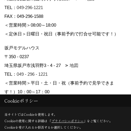
TEL：
049-296-1221
FAX：049-296-1588
＜営業時間＞08:00～18:00
＜定休日＞日曜日・祝日（事前予約で打合せ可能です！）
坂戸モデルハウス
〒350 - 0237
埼玉県坂戸市浅羽野3 - 4 - 27
地図
TEL：
049 - 296 - 1221
＜営業時間＞平日・土・日・祝（事前予約で見学できま
す！）10：00～17：00
Cookieポリシー
Copyright (c) kyowa. All Rights Reserved.
当サイトではCookieを使用します。
Cookieの使用に関する詳細は 「
プライバシーポリシー
」をご覧ください。
Produced by
ゴデスクリエイト
Cookieを受け入れるか拒否するか選択してください。