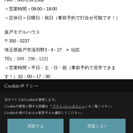
＜営業時間＞08:00～18:00
＜定休日＞日曜日・祝日（事前予約で打合せ可能です！）
坂戸モデルハウス
〒350 - 0237
埼玉県坂戸市浅羽野3 - 4 - 27
地図
TEL：
049 - 296 - 1221
＜営業時間＞平日・土・日・祝（事前予約で見学できま
す！）10：00～17：00
Cookieポリシー
Copyright (c) kyowa. All Rights Reserved.
当サイトではCookieを使用します。
Cookieの使用に関する詳細は 「
プライバシーポリシー
」をご覧ください。
Produced by
ゴデスクリエイト
Cookieを受け入れるか拒否するか選択してください。
同意する
同意しない