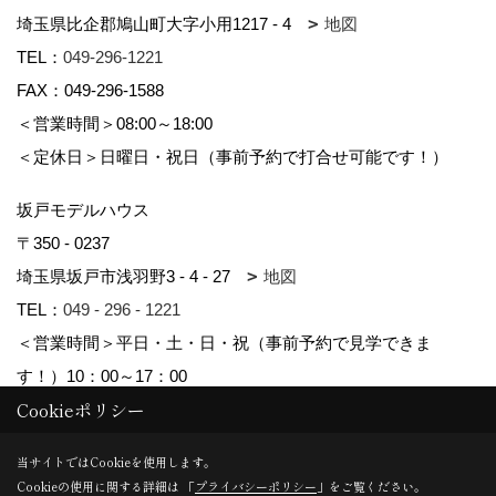
埼玉県比企郡鳩山町大字小用1217 - 4
地図
TEL：
049-296-1221
FAX：049-296-1588
＜営業時間＞08:00～18:00
＜定休日＞日曜日・祝日（事前予約で打合せ可能です！）
坂戸モデルハウス
〒350 - 0237
埼玉県坂戸市浅羽野3 - 4 - 27
地図
TEL：
049 - 296 - 1221
＜営業時間＞平日・土・日・祝（事前予約で見学できま
す！）10：00～17：00
Cookieポリシー
Copyright (c) kyowa. All Rights Reserved.
当サイトではCookieを使用します。
Cookieの使用に関する詳細は 「
プライバシーポリシー
」をご覧ください。
Produced by
ゴデスクリエイト