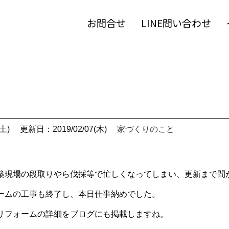
お問合せ
LINE問い合わせ
土)
更新日：2019/02/07(木)
家づくりのこと
築現場の段取りやら伐採等で忙しくなっ
てしまい、更新まで間
ームの工事も終了し、本日仕事納めでし
た。
リフォームの詳細をブログにも掲載しま
すね。