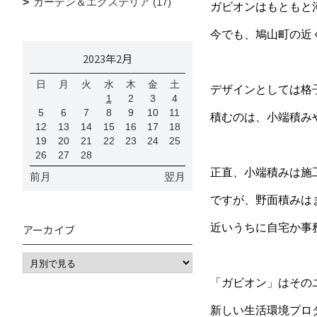
ガーデン＆エクステリア (17)
ガビオンはもともと
今でも、鳩山町の近
2023年2月
日
月
火
水
木
金
土
デザインとしては格
1
2
3
4
5
6
7
8
9
10
11
積むのは、小端積み
12
13
14
15
16
17
18
19
20
21
22
23
24
25
26
27
28
正直、小端積みは施
前月
翌月
ですが、野面積みは
近いうちに自宅か事
アーカイブ
「ガビオン」はその
新しい生活環境プロ