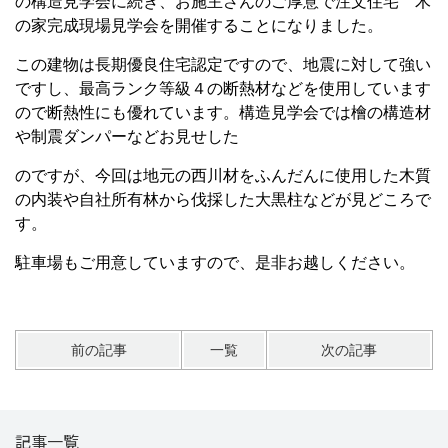
の
構造見学会に続き、お施主さんのご厚意で注文住宅 木
の家
完成現場見学会を開催
することになりました。
この建物は長期優良住宅認定ですので、地震に対して強い
で
すし、最高ランク等級４の断熱材などを使用しています
ので
断熱性にも優れています。構造見学会では檜の構造材
や制震ダンパーなどお見せした
のですが、今回は地元の西川材をふんだんに使用した木質
の
内装や自社所有林から伐採した大黒柱などが見どころで
す。
駐車場もご用意していますので、是非お越しください。
前の記事
一覧
次の記事
記事一覧